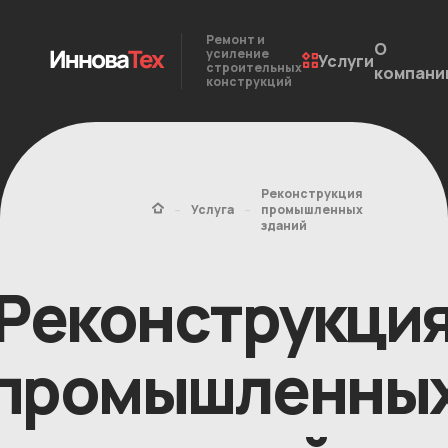
Ремонт и
О
усиление
Услуги
строительных
компани
конструкций
Реконструкция
-
-
Услуга
промышленных
зданий
Реконструкци
промышленны