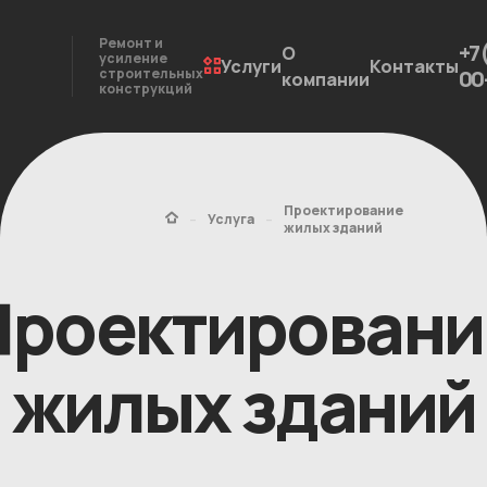
Ремонт и
+7
О
усиление
Услуги
Контакты
строительных
00
компании
конструкций
Проектирование
-
-
Услуга
жилых зданий
Проектировани
жилых зданий